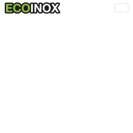
ES
CA