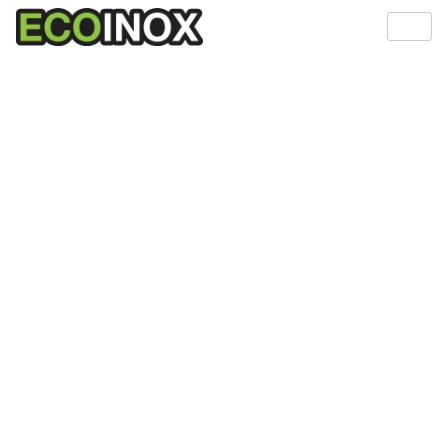
ES
CA