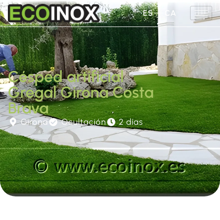
ES
CA
Césped artificial
Gregal Girona Costa
Brava
Girona
Ocultación
2 días